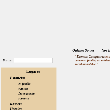
Quienes Somos
Nos E
Eventos Campestres
"
es u
Buscar:
campo en familia, un relajan
social inolvidable."
Lugares
Estancias
en familia
con spa
fiesta gaucha
romance
Resorts
Hoteles