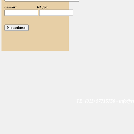
Celular: Tel. fijo:
TE. (011) 57715756 - info@ev